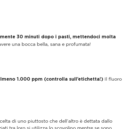
ilmente 30 minuti dopo i pasti, mettendoci molta
 avere una bocca bella, sana e profumata!
almeno 1.000 ppm (controlla sull’etichetta!)
Il fluoro
elta di uno piuttosto che dell’altro è dettata dallo
ati tra loro si utilizza lo scovolino mentre se sono