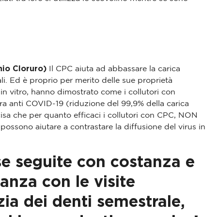
nio Cloruro)
Il CPC aiuta ad abbassare la carica
li. Ed è proprio per merito delle sue proprietà
i in vitro, hanno dimostrato come i collutori con
po dura la
Parlare bene con
a anti COVID-19 (riduzione del 99,9% della carica
isa che per quanto efficaci i collutori con CPC, NON
iene orale e
apparecchio traspare
ssono aiutare a contrastare la diffusione del virus in
 durante la
ho paura di non riusci
ei denti
parlare normalmen
se seguite con costanza e
a la seduta di
Parlare bene con apparecc
anza con le visite
ri come funziona
trasparente: scopri se cambi
dei denti.
pronuncia e come abituarsi 
zia dei denti semestrale,
masche...