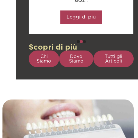
sicu...
Leggi di più
Scopri di più
Chi
Dove
Tutti gli
Siamo
Siamo
Articoli