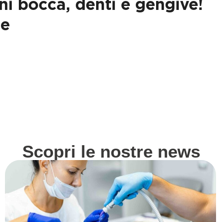
i bocca, denti e gengive!
ne
i più
Leggi di più
Scopri le nostre news