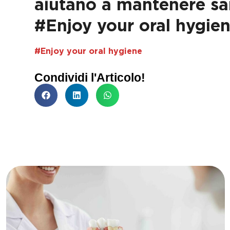
aiutano a mantenere san
sicu...
#Enjoy your oral hygie
Leggi di più
Leggi d
#Enjoy your oral hygiene
Condividi l'Articolo!