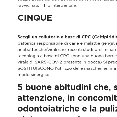
ravvicinati, il filo interdentale.
CINQUE
Scegli un collutorio a base di CPC (Celtipiridi
batterica responsabile di carie e malattie gengiva
antibatteriche/virali che, recenti studi preliminar
 fare se un impianto
Quanto tem
tecnologia a base di CPC sono una buona barrier
virale di SARS-COV-2 presente in bocca) Si prec
ntale cade: come
seduta di ig
SOSTITUISCONO l’utilizzo delle mascherine, ma po
noscere l’urgenza e
cosa succede
modo sinergico.
estirla nel modo
pulizia d
5 buone abitudini che, 
corretto
Quanto tempo dur
attenzione, in concomit
igiene orale? Scop
are se un impianto dentale
la pulizia 
e? Cause, segnali e passi
odontoiatriche e la puli
tti per gestire l’urgenza in