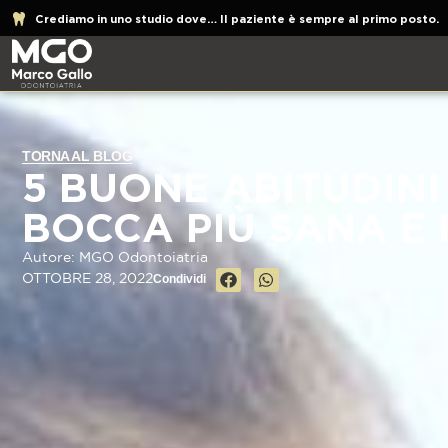
Crediamo in uno studio dove… Il paziente è sempre al primo posto.
TORNA AL BLOG
5 BUONE ABITUDINI
BOCCA PIÙ SANA E 
Autore: MGO Odontoiatria
OTTOBRE 28, 2022
Condividi